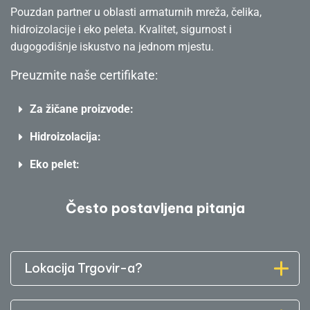
Pouzdan partner u oblasti armaturnih mreža, čelika,
hidroizolacije i eko peleta. Kvalitet, sigurnost i
dugogodišnje iskustvo na jednom mjestu.
Preuzmite naše certifikate:
Za žičane proizvode:
Hidroizolacija:
Eko pelet:
Često postavljena pitanja
Lokacija Trgovir-a?