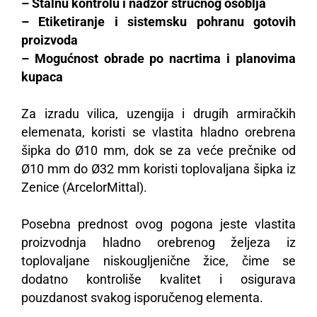
– Stalnu kontrolu i nadzor stručnog osoblja
– Etiketiranje i sistemsku pohranu gotovih
proizvoda
– Mogućnost obrade po nacrtima i planovima
kupaca
Za izradu vilica, uzengija i drugih armiračkih
elemenata, koristi se vlastita hladno orebrena
šipka do Ø10 mm, dok se za veće prečnike od
Ø10 mm do Ø32 mm koristi toplovaljana šipka iz
Zenice (ArcelorMittal).
Posebna prednost ovog pogona jeste vlastita
proizvodnja hladno orebrenog željeza iz
toplovaljane niskougljenične žice, čime se
dodatno kontroliše kvalitet i osigurava
pouzdanost svakog isporučenog elementa.