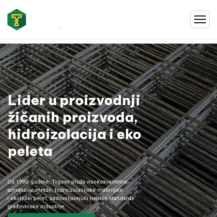
Lider u proizvodnji
žičanih proizvoda,
hidroizolacija i eko
peleta​
Od 1995. godine, Trgovir pruža visokokvalitetne
armaturne mreže, hidroizolacijske materijale
i ekološki pelet, zadovoljavajući najviše standarde
građevinske industrije.