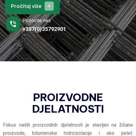
Pročitaj više
add
Pozovite nas
phone_in_talk
+387(0)35792901
PROIZVODNE
DJELATNOSTI
Fokus naših proizvodnih djelatnosti je stavljen na žičane
proizvode, bitumenske hidroizolacije i eko pelet.