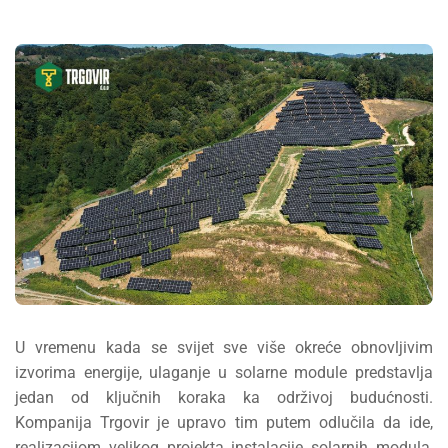
U vremenu kada se svijet sve više okreće obnovljivim
izvorima energije, ulaganje u solarne module predstavlja
jedan od ključnih koraka ka održivoj budućnosti.
Kompanija Trgovir je upravo tim putem odlučila da ide,
realizacijom velikog projekta instalacije solarnih modula,