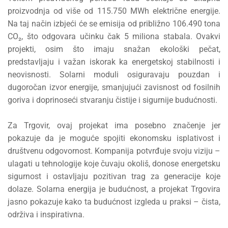
proizvodnja od više od 115.750 MWh električne energije.
Na taj način izbjeći će se emisija od približno 106.490 tona
CO₂, što odgovara učinku čak 5 miliona stabala. Ovakvi
projekti, osim što imaju snažan ekološki pečat,
predstavljaju i važan iskorak ka energetskoj stabilnosti i
neovisnosti. Solarni moduli osiguravaju pouzdan i
dugoročan izvor energije, smanjujući zavisnost od fosilnih
goriva i doprinoseći stvaranju čistije i sigurnije budućnosti.
Za Trgovir, ovaj projekat ima posebno značenje jer
pokazuje da je moguće spojiti ekonomsku isplativost i
društvenu odgovornost. Kompanija potvrđuje svoju viziju –
ulagati u tehnologije koje čuvaju okoliš, donose energetsku
sigurnost i ostavljaju pozitivan trag za generacije koje
dolaze. Solarna energija je budućnost, a projekat Trgovira
jasno pokazuje kako ta budućnost izgleda u praksi – čista,
održiva i inspirativna.