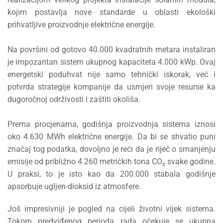
kojim postavlja nove standarde u oblasti ekološki
prihvatljive proizvodnje električne energije.
Na površini od gotovo 40.000 kvadratnih metara instaliran
je impozantan sistem ukupnog kapaciteta 4.000 kWp. Ovaj
energetski poduhvat nije samo tehnički iskorak, već i
potvrda strategije kompanije da usmjeri svoje resurse ka
dugoročnoj održivosti i zaštiti okoliša.
Prema procjenama, godišnja proizvodnja sistema iznosi
oko 4.630 MWh električne energije. Da bi se shvatio puni
značaj tog podatka, dovoljno je reći da je riječ o smanjenju
emisije od približno 4.260 metričkih tona CO₂ svake godine.
U praksi, to je isto kao da 200.000 stabala godišnje
apsorbuje ugljen-dioksid iz atmosfere.
Još impresivniji je pogled na cijeli životni vijek sistema.
Tokom predviđenog perioda rada očekuje se ukupna