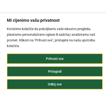
Mi cijenimo vašu privatnost
Koristimo kolačiće da poboljšamo vaše iskustvo pregleda,
plasiramo personalizirane oglase ili sadržaj i analiziramo naš
promet. Klikom na "Prihvati sve", pristajete na našu upotrebu
kolačića.
Prihvati sve
Prilagodi
Odbij sve